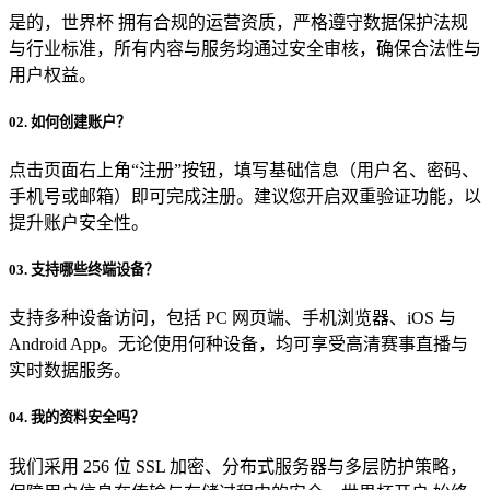
是的，世界杯 拥有合规的运营资质，严格遵守数据保护法规
与行业标准，所有内容与服务均通过安全审核，确保合法性与
用户权益。
02. 如何创建账户？
点击页面右上角“注册”按钮，填写基础信息（用户名、密码、
手机号或邮箱）即可完成注册。建议您开启双重验证功能，以
提升账户安全性。
03. 支持哪些终端设备？
支持多种设备访问，包括 PC 网页端、手机浏览器、iOS 与
Android App。无论使用何种设备，均可享受高清赛事直播与
实时数据服务。
04. 我的资料安全吗？
我们采用 256 位 SSL 加密、分布式服务器与多层防护策略，