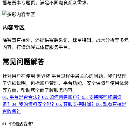
播与赛事专题页，满足不同电竞观众需求。
内容专区
除赛事直播外，还提供赛后采访、球星特辑、战术分析等多元
内容，打造沉浸式体育服务平台。
常见问题解答
针对用户在使用 世界杯 平台过程中最关心的问题，我们整理
了详细说明，包括账户管理、平台功能、安全保障与使用体验
等方面，帮助您全面了解服务内容。
01. 平台是否合法？
02. 如何创建账户？
03. 支持哪些终端设
备？
04. 我的资料安全吗？
05. 客服支持时间？
06. 观看直播是
否收费？
01. 平台是否合法？