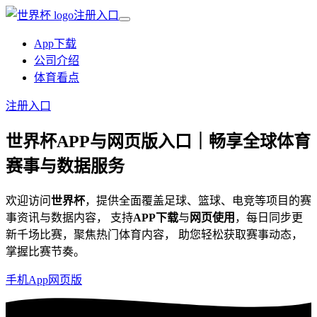
注册入口
App下载
公司介绍
体育看点
注册入口
世界杯
APP与网页版入口｜畅享全球体育
赛事与数据服务
欢迎访问
世界杯
，提供全面覆盖足球、篮球、电竞等项目的赛
事资讯与数据内容， 支持
APP下载
与
网页使用
，每日同步更
新千场比赛，聚焦热门体育内容， 助您轻松获取赛事动态，
掌握比赛节奏。
手机App
网页版