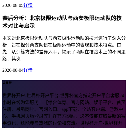
2026-08-05
详情
赛后分析：北京极限运动队与西安极限运动队的技
术对比与启示
本文对北京极限运动队与西安极限运动队的技术进行了深入分
析，旨在探讨两支队伍在极限运动中的表现和技术特点。首
先，从训练方法的差异入手，揭示了两队在技战术上的不同思
路；其次...
2026-08-04
详情
世界杯
世界杯开户-世界杯开户平台-世界杯官方指定开户平台客服24
小时在线为您服务！【综合体育、官方网站、娱乐平台、首页
注册、最新网址、官网入口、app下载、全站客户端、游戏中
心、手机网页版登录等】在官方网站，您不仅能获取最新的赛
事资讯，还能参与热烈的讨论和交流。世界杯开户-世界杯开