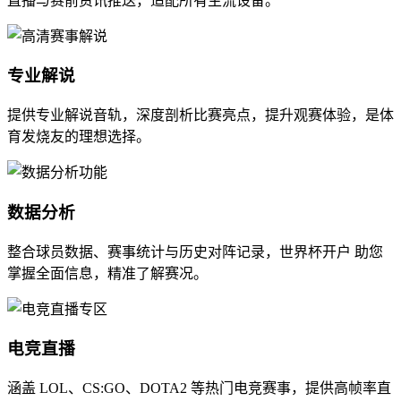
直播与赛前资讯推送，适配所有主流设备。
专业解说
提供专业解说音轨，深度剖析比赛亮点，提升观赛体验，是体
育发烧友的理想选择。
数据分析
整合球员数据、赛事统计与历史对阵记录，世界杯开户 助您
掌握全面信息，精准了解赛况。
电竞直播
涵盖 LOL、CS:GO、DOTA2 等热门电竞赛事，提供高帧率直