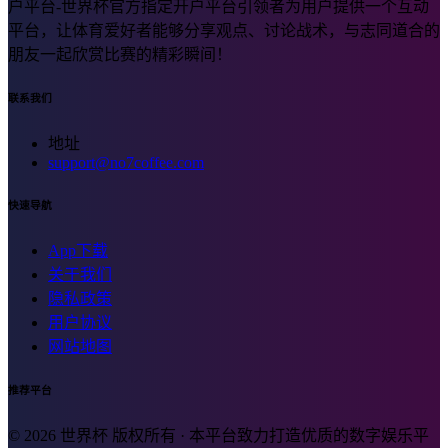
户平台-世界杯官方指定开户平台引领者为用户提供一个互动
平台，让体育爱好者能够分享观点、讨论战术，与志同道合的
朋友一起欣赏比赛的精彩瞬间！
联系我们
地址
support@no7coffee.com
快速导航
App下载
关于我们
隐私政策
用户协议
网站地图
推荐平台
© 2026 世界杯 版权所有 · 本平台致力打造优质的数字娱乐平