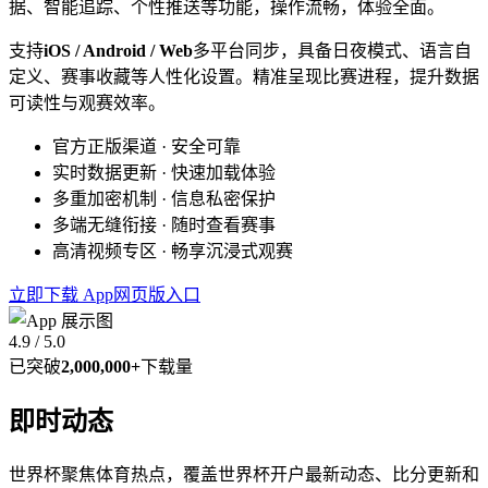
据、智能追踪、个性推送等功能，操作流畅，体验全面。
支持
iOS / Android / Web
多平台同步，具备日夜模式、语言自
定义、赛事收藏等人性化设置。精准呈现比赛进程，提升数据
可读性与观赛效率。
官方正版渠道 · 安全可靠
实时数据更新 · 快速加载体验
多重加密机制 · 信息私密保护
多端无缝衔接 · 随时查看赛事
高清视频专区 · 畅享沉浸式观赛
立即下载 App
网页版入口
4.9 / 5.0
已突破
2,000,000+
下载量
即时动态
世界杯聚焦体育热点，覆盖世界杯开户最新动态、比分更新和