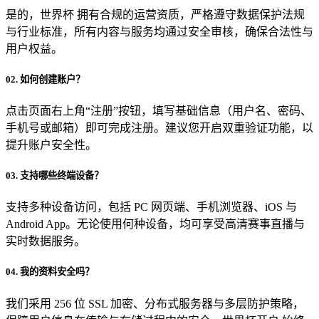
是的，世界杯 拥有合规的运营资质，严格遵守数据保护法规
与行业标准，所有内容与服务均通过安全审核，确保合法性与
用户权益。
02. 如何创建账户？
点击页面右上角“注册”按钮，填写基础信息（用户名、密码、
手机号或邮箱）即可完成注册。建议您开启双重验证功能，以
提升账户安全性。
03. 支持哪些终端设备？
支持多种设备访问，包括 PC 网页端、手机浏览器、iOS 与
Android App。无论使用何种设备，均可享受高清赛事直播与
实时数据服务。
04. 我的资料安全吗？
我们采用 256 位 SSL 加密、分布式服务器与多层防护策略，