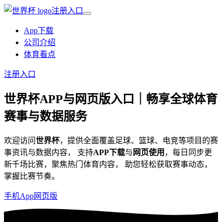
注册入口
App下载
公司介绍
体育看点
注册入口
世界杯
APP与网页版入口｜畅享全球体育
赛事与数据服务
欢迎访问
世界杯
，提供全面覆盖足球、篮球、电竞等项目的赛
事资讯与数据内容， 支持
APP下载
与
网页使用
，每日同步更
新千场比赛，聚焦热门体育内容， 助您轻松获取赛事动态，
掌握比赛节奏。
手机App
网页版