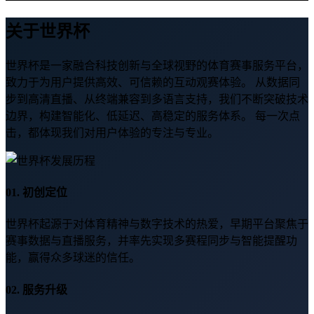
关于世界杯
世界杯是一家融合科技创新与全球视野的体育赛事服务平台，
致力于为用户提供高效、可信赖的互动观赛体验。 从数据同
步到高清直播、从终端兼容到多语言支持，我们不断突破技术
边界，构建智能化、低延迟、高稳定的服务体系。 每一次点
击，都体现我们对用户体验的专注与专业。
01. 初创定位
世界杯起源于对体育精神与数字技术的热爱，早期平台聚焦于
赛事数据与直播服务，并率先实现多赛程同步与智能提醒功
能，赢得众多球迷的信任。
02. 服务升级