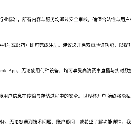
与行业标准，所有内容与服务均通过安全审核，确保合法性与用户
手机号或邮箱）即可完成注册。建议您开启双重验证功能，以提
ndroid App。无论使用何种设备，均可享受高清赛事直播与实时
略，保障用户信息在传输与存储过程中的安全。世界杯开户 始终将隐
言服务。无论您遇到技术问题、账户疑问，或希望了解功能详情，