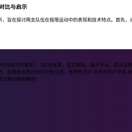
对比与启示
析，旨在探讨两支队伍在极限运动中的表现和技术特点。首先，
4小时在线为您服务！【综合体育、官方网站、娱乐平台、首页注册
讯，还能参与热烈的讨论和交流。世界杯开户-世界杯开户平台-
赏比赛的精彩瞬间！