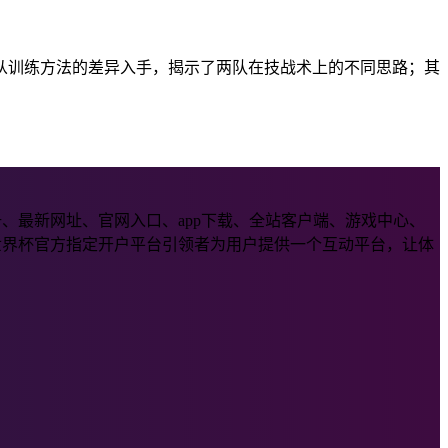
从训练方法的差异入手，揭示了两队在技战术上的不同思路；其
、最新网址、官网入口、app下载、全站客户端、游戏中心、
世界杯官方指定开户平台引领者为用户提供一个互动平台，让体