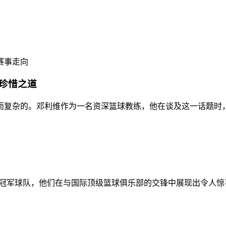
赛事走向
珍惜之道
而复杂的。邓利维作为一名资深篮球教练，他在谈及这一话题时
A冠军球队，他们在与国际顶级篮球俱乐部的交锋中展现出令人