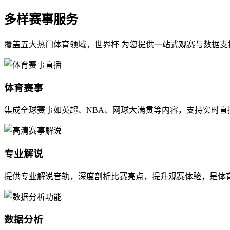
多样赛事服务
覆盖五大热门体育领域，世界杯 为您提供一站式观赛与数据支
体育赛事
集成全球赛事如英超、NBA、网球大满贯等内容，支持实时
专业解说
提供专业解说音轨，深度剖析比赛亮点，提升观赛体验，是体
数据分析