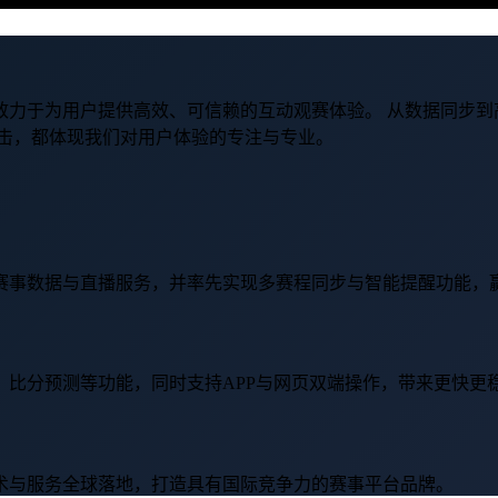
致力于为用户提供高效、可信赖的互动观赛体验。 从数据同步到
点击，都体现我们对用户体验的专注与专业。
赛事数据与直播服务，并率先实现多赛程同步与智能提醒功能，
比分预测等功能，同时支持APP与网页双端操作，带来更快更
术与服务全球落地，打造具有国际竞争力的赛事平台品牌。